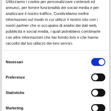
Utilizziamo i cookie per personalizzare contenuti ed
assistono la Società nello svolgimento delle attività;
annunci, per fornire funzionalità dei social media e per
• istituti bancari per la gestione d’incassi e
analizzare il nostro traffico. Condividiamo inoltre
pagamenti derivanti dall’esecuzione del Contratto o
informazioni sul modo in cui utilizzi il nostro sito con i
del rapporto con gli utenti o i fornitori;
nostri partner che si occupano di analisi dei dati web,
• subfornitori e/o subappaltatori impegnati in attività
pubblicità e social media, i quali potrebbero combinarle
connesse all’esecuzione del Contratto con la
con altre informazioni che hai fornito loro o che hanno
Società, in qualità di responsabili esterni del
raccolto dal tuo utilizzo dei loro servizi.
trattamento;
• enti pubblici e/o autorità giudiziarie e/o di
Selezione
controllo, in caso di loro richiesta, in qualità di
Necessari
del
titolari autonomi del trattamento; e
consenso
• fornitori di servizi cloud o IT.
Preferenze
8. I DATI PERSONALI VENGONO TRASFERITI
ALL’ESTERO?
I Dati Personali degli interessati non saranno
Statistiche
trasferiti in Paesi al di fuori dell’Unione Europea.
9. CHE DIRITTI HA L’INTERESSATO CON RIGUARDO
Marketing