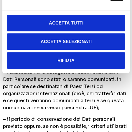
AI SUOI DATI PERSONALI?
Ogni interessato può esercitare una serie di
importanti diritti, che sono previsti e disciplinati
ACCETTA TUTTI
dalla normativa, per sapere:
– le finalità e modalità del trattamento (cioè, lo
ACCETTA SELEZIONATI
scopo indicato al paragrafo 4);
– le categorie di Dati Personali (cioè, che tipo di dati
RIFIUTA
vengono trattati);
– i destinatari o le categorie di destinatari a cui i
Dati Personali sono stati o saranno comunicati, in
particolare se destinatari di Paesi Terzi od
organizzazioni internazionali (cioè, chi tratterà i dati
e se questi verranno comunicati a terzi e se questa
comunicazione va verso paesi extra-UE);
– il periodo di conservazione dei Dati personali
previsto oppure, se non è possibile, i criteri utilizzati