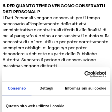
6. PER QUANTO TEMPO VENGONO CONSERVATI I
DATI PERSONALI?
I Dati Personali vengono conservati per il tempo
necessario all’espletamento delle attività
amministrative e contrattuali riferibili alle finalità di
cui al paragrafo 4 e sino a che sussista il dubbio sulla
necessità di un loro utilizzo per poter correttamente
adempiere obblighi di legge e/o per poter
rispondere a richieste da parte delle Pubbliche
Autorità. Superato il periodo di conservazione
massima vengono distrutti.
7. CHI HA ACCESSO AI DATI PERSONALI?
Il Titolare potrebbe comunicare i Dati Personali a:
• collaboratori, dipendenti e fornitori della Società,
Consenso
Dettagli
Informazioni sui cookie
nell’ambito delle relative mansioni e/o di eventuali
obblighi contrattuali con loro, inerenti ai rapporti
commerciali con il cliente o i fornitori;
Questo sito web utilizza i cookie
• consulenti legali, amministrativi e fiscali che