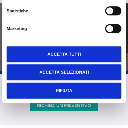
Statistiche
Marketing
Cabine
panoramiche
acciaio e vetro
ACCETTA TUTTI
Le pareti trasparenti regalano alle cabine
ACCETTA SELEZIONATI
panoramiche un senso di leggerezza e fluidità. Le
cabine panoramiche in acciaio e vetro sono pura
RIFIUTA
poesia in movimento.
RICHIEDI UN PREVENTIVO