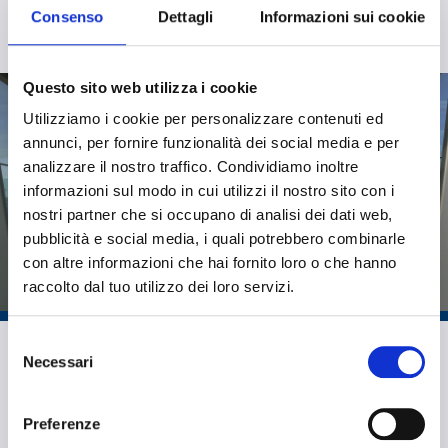
Consenso
Dettagli
Informazioni sui cookie
all’edificio quel tocco in più di design che lo
valorizza ancora di più.
Questo sito web utilizza i cookie
Utilizziamo i cookie per personalizzare contenuti ed
annunci, per fornire funzionalità dei social media e per
analizzare il nostro traffico. Condividiamo inoltre
Ascensori
informazioni sul modo in cui utilizzi il nostro sito con i
trasparenti in
nostri partner che si occupano di analisi dei dati web,
vetro
pubblicità e social media, i quali potrebbero combinarle
con altre informazioni che hai fornito loro o che hanno
raccolto dal tuo utilizzo dei loro servizi.
Capolavori di ingegneria che nascono dalla
fusione tra praticità e design. Gli ascensori
Selezione
trasparenti in vetro collegano i piani,
Necessari
del
accompagnando silenziosamente i visitatori in un
consenso
viaggio verticale che si trasforma in un’esperienza
Preferenze
visiva unica.