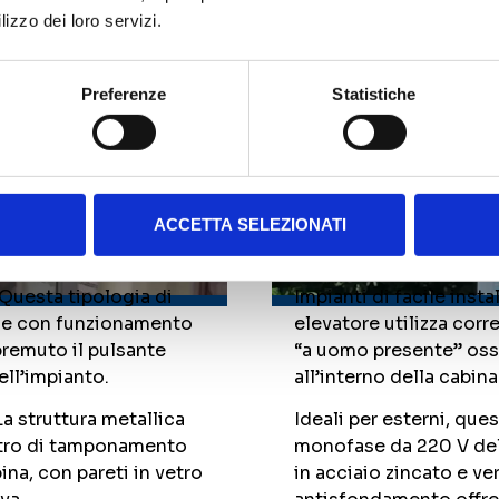
lizzo dei loro servizi.
Preferenze
Statistiche
manuali
Piattaforme
per esterni
ACCETTA SELEZIONATI
. Questa tipologia di
Impianti di facile insta
w e con funzionamento
elevatore utilizza cor
remuto il pulsante
“a uomo presente” oss
ell’impianto.
all’interno della cabin
a struttura metallica
Ideali per esterni, que
vetro di tamponamento
monofase da 220 V dell
ina, con pareti in vetro
in acciaio zincato e ve