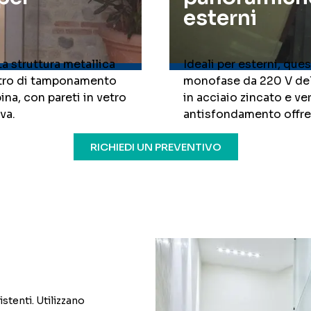
esterni
a struttura metallica
Ideali per esterni, que
vetro di tamponamento
monofase da 220 V dell
ina, con pareti in vetro
in acciaio zincato e ve
va.
antisfondamento offre f
RICHIEDI UN PREVENTIVO
istenti. Utilizzano