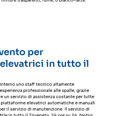
initure trasparenti, fumè, o bianco-latte.
vento per
levatrici in tutto il
 interno uno staff tecnico altamente
esperienza professionale alle spalle, grazie
ire un servizio di assistenza costante per tutte
e piattaforme elevatrici automatiche e manuali
per il servizio di manutenzione. Il servizio di
le in tutto il Triveneto, 24 ore su 24, festivi