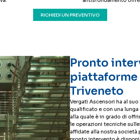
va.
antisfondamento offre f
RICHIEDI UN PREVENTIVO
Pronto inter
piattaforme e
Triveneto
Vergati Ascensori ha al suo
qualificato e con una lunga 
alla quale è in grado di offr
le operazioni tecniche sull
affidate alla nostra società 
pronto intervento è disponibi