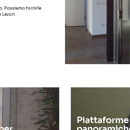
o. Possiamo fornirle
 Lavori.
Piattaforme 
per
panoramich