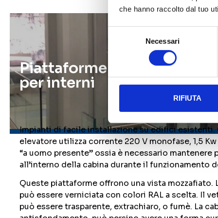
che hanno raccolto dal tuo uti
Selezione
Necessari
del
consenso
Piattaforme panoramiche 
per interni
RIFIUTA
Impianti di facile installazione su edifici esistenti
elevatore utilizza corrente 220 V monofase, 1,5 K
“a uomo presente” ossia è necessario mantenere p
all’interno della cabina durante il funzionamento d
Queste piattaforme offrono una vista mozzafiato. L
può essere verniciata con colori RAL a scelta. Il 
può essere trasparente, extrachiaro, o fumè. La cab