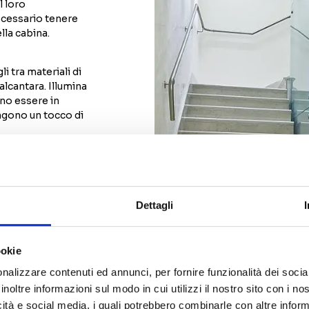
l loro
ecessario tenere
lla cabina.
i tra materiali di
alcantara. Illumina
ono essere in
ungono un tocco di
ere automatizzate
lori RAL o pitture
Dettagli
ookie
nalizzare contenuti ed annunci, per fornire funzionalità dei socia
inoltre informazioni sul modo in cui utilizzi il nostro sito con i n
icità e social media, i quali potrebbero combinarle con altre inform