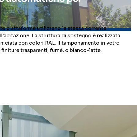
ste piattaforme utilizzano la stessa corrente
’abitazione. La struttura di sostegno è realizzata
rniciata con colori RAL. Il tamponamento in vetro
initure trasparenti, fumè, o bianco-latte.