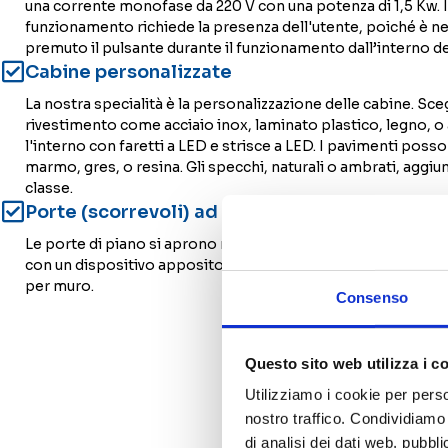
una corrente monofase da 220 V con una potenza di 1,5 Kw. I
funzionamento richiede la presenza dell'utente, poiché è n
premuto il pulsante durante il funzionamento dall’interno de
Cabine personalizzate
La nostra specialità è la personalizzazione delle cabine. Scegl
rivestimento come acciaio inox, laminato plastico, legno, o 
l'interno con faretti a LED e strisce a LED. I pavimenti poss
marmo, gres, o resina. Gli specchi, naturali o ambrati, aggi
classe.
Porte (scorrevoli) ad anta manuale
Le porte di piano si aprono manualmente, ma possono ess
con un dispositivo apposito. Offriamo una vasta gamma di co
per muro.
Consenso
Questo sito web utilizza i c
Utilizziamo i cookie per perso
nostro traffico. Condividiamo 
di analisi dei dati web, pubbl