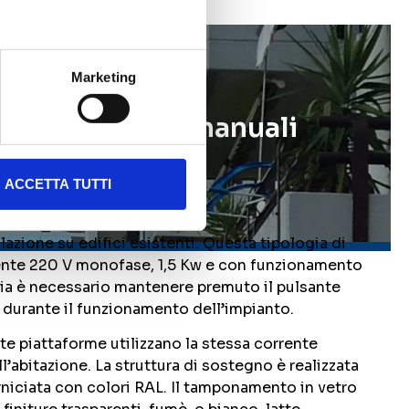
Marketing
 panoramiche manuali
ACCETTA TUTTI
llazione su edifici esistenti. Questa tipologia di
rente 220 V monofase, 1,5 Kw e con funzionamento
ia è necessario mantenere premuto il pulsante
a durante il funzionamento dell’impianto.
ste piattaforme utilizzano la stessa corrente
’abitazione. La struttura di sostegno è realizzata
rniciata con colori RAL. Il tamponamento in vetro