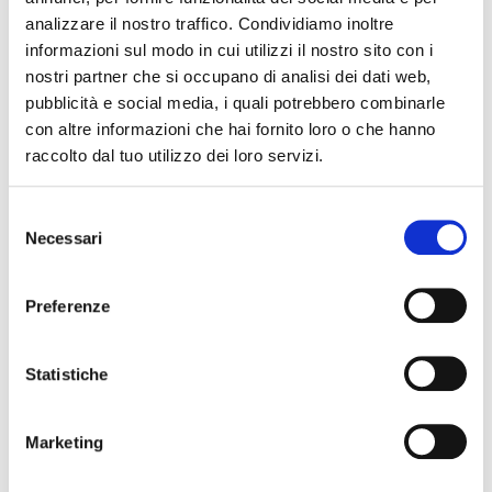
umani e robot.
analizzare il nostro traffico. Condividiamo inoltre
informazioni sul modo in cui utilizzi il nostro sito con i
rc::c
Google
Questo cookie è
Sessio
nostri partner che si occupano di analisi dei dati web,
usato per
ne
pubblicità e social media, i quali potrebbero combinarle
distinguere tra
con altre informazioni che hai fornito loro o che hanno
umani e robot.
raccolto dal tuo utilizzo dei loro servizi.
rc::f
Google
Questo cookie è
Persist
usato per
ente
Selezione
distinguere tra
Necessari
del
umani e robot.
consenso
wpEmojiS
www.verg
Questo cookie fa
Sessio
Preferenze
ettingsSu
atiascens
parte di un
ne
pports
ori.it
insieme di cookie
finalizzati a fornire
Statistiche
e presentare
contenuti. I
Marketing
cookie
mantengono il