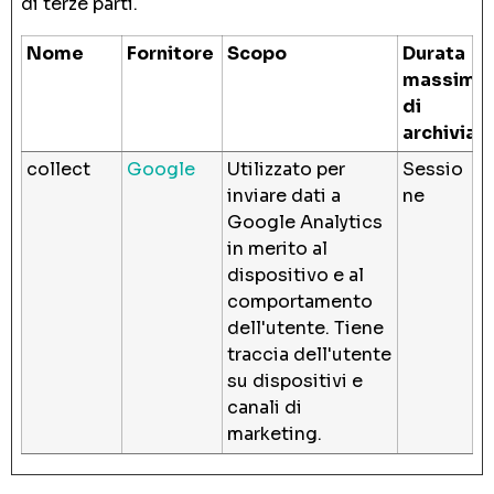
di terze parti.
Nome
Fornitore
Scopo
Durata
massima
di
archiviaz
collect
Google
Utilizzato per
Sessio
inviare dati a
ne
Google Analytics
in merito al
dispositivo e al
comportamento
dell'utente. Tiene
traccia dell'utente
su dispositivi e
canali di
marketing.