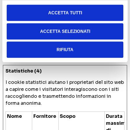
corretto stato dei
font, dei cursori
ACCETTA TUTTI
per
blog/immagini,
dei temi cromatici
ACCETTA SELEZIONATI
e di altre
impostazioni del
RIFIUTA
sito.
Statistiche (4)
I cookie statistici aiutano i proprietari del sito web
a capire come i visitatori interagiscono con i siti
raccogliendo e trasmettendo informazioni in
forma anonima.
Nome
Fornitore
Scopo
Durata
massima