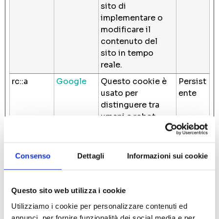
sito di
implementare o
modificare il
contenuto del
sito in tempo
reale.
rc::a
Google
Questo cookie è
Persist
usato per
ente
distinguere tra
umani e robot.
Questo è utile per
il sito web, al fine
di rendere validi
Consenso
Dettagli
Informazioni sui cookie
rapporti sull'uso
del sito.
Questo sito web utilizza i cookie
rc::b
Google
Questo cookie è
Sessio
usato per
ne
Utilizziamo i cookie per personalizzare contenuti ed
distinguere tra
annunci, per fornire funzionalità dei social media e per